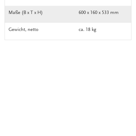
Maße (B x T x H)
600 x 160 x 533 mm
Gewicht, netto
ca. 18 kg
Weiterführende Informationen