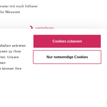
ometer mit noch höherer
ler Messrate
weiterlesen
Cookies zulassen
 Medien anbieten
onen zu Ihrer
Nur notwendige Cookies
ter. Unsere
hnen
e können Ihre
um
||
Datenschutz
||
AGB